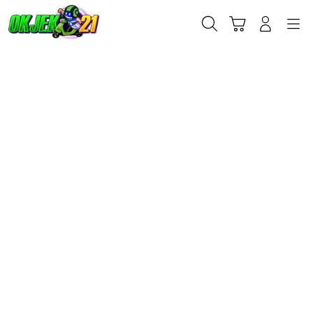
Skip
to
Cari
Troli
Login
Navigation
content