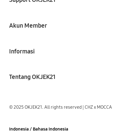
Akun Member
Informasi
Tentang OKJEK21
© 2025 OKJEK21. All rights reserved | CHZ x MOCCA
Indonesia / Bahasa Indonesia