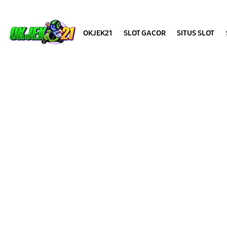
Skip
to
content
OKJEK21
SLOT GACOR
SITUS SLOT