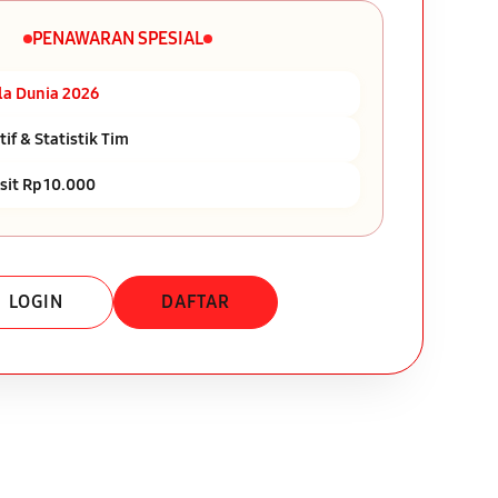
PENAWARAN SPESIAL
la Dunia 2026
if & Statistik Tim
sit Rp 10.000
LOGIN
DAFTAR