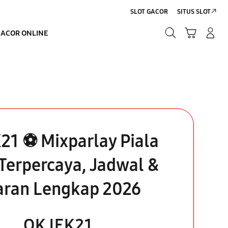
SLOT GACOR
SITUS SLOT
Cari
Troli
Login/Sign-Up
GACOR ONLINE
Cari
1 ⚽ Mixparlay Piala
Terpercaya, Jadwal &
aran Lengkap 2026
OKJEK21