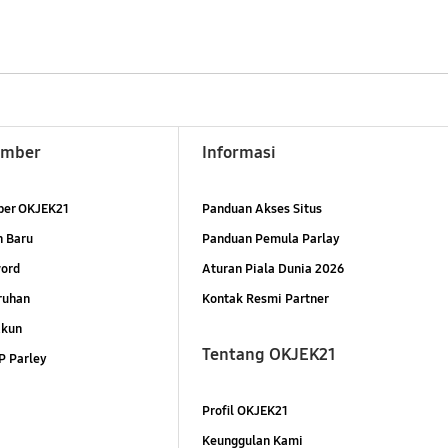
ember
Informasi
ber OKJEK21
Panduan Akses Situs
n Baru
Panduan Pemula Parlay
ord
Aturan Piala Dunia 2026
ruhan
Kontak Resmi Partner
Akun
Tentang OKJEK21
P Parley
Profil OKJEK21
Keunggulan Kami